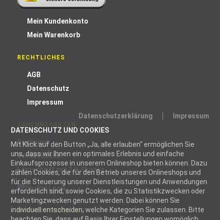
Mein Kundenkonto
Mein Warenkorb
RECHTLICHES
AGB
Datenschutz
Impressum
Datenschutzerklärung
Impressum
ZAHLUNGSARTEN
DATENSCHUTZ UND COOKIES
Rechnung
Mit Klick auf den Button „Ja, alle erlauben“ ermöglichen Sie
uns, dass wir Ihnen ein optimales Erlebnis und einfache
Vorauskasse
Einkaufsprozesse in unserem Onlineshop bieten können. Dazu
Lastschrift mit 2 % Skonto
zählen Cookies, die für den Betrieb unseres Onlineshops und
für die Steuerung unserer Dienstleistungen und Anwendungen
erforderlich sind, sowie Cookies, die zu Statistikzwecken oder
Marketingzwecken genutzt werden. Dabei können Sie
individuell entscheiden, welche Kategorien Sie zulassen. Bitte
WIR VERSENDEN MIT
beachten Sie, dass auf Basis Ihrer Einstellungen womöglich