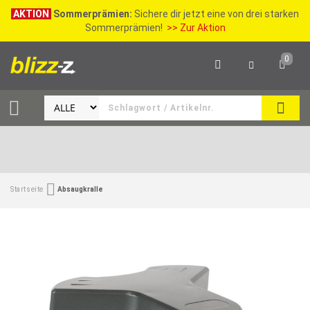
AKTION
Sommerprämien:
Sichere dir jetzt eine von drei starken
Sommerprämien!
>> Zur Aktion
0
SEAR
Startseite
Absaugkralle