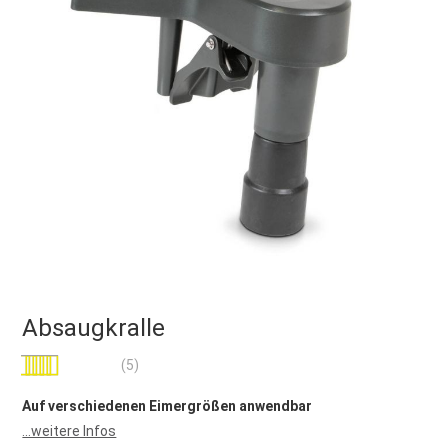
Absaugkralle
Bewertung:
(5)
96
100
% of
Auf verschiedenen Eimergrößen anwendbar
...weitere Infos