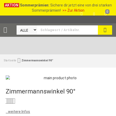
AKTION
Sommerprämien:
Sichere dir jetzt eine von drei starken
Sommerprämien!
>> Zur Aktion
0
SEAR
Startseite
Zimmermannswinkel 90°
Zimmermannswinkel 90°
Bewertung:
0
100
% of
...weitere Infos