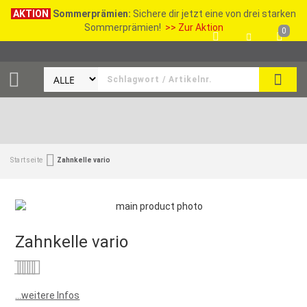
AKTION
Sommerprämien:
Sichere dir jetzt eine von drei starken
Sommerprämien!
>> Zur Aktion
0
SEAR
Startseite
Zahnkelle vario
Zahnkelle vario
Bewertung:
0
100
% of
...weitere Infos