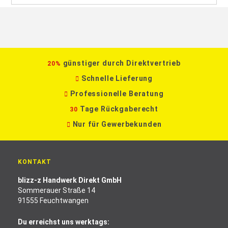
günstiger durch Direktvertrieb
20%
Schnelle Lieferung
Professionelle Beratung
Tage Rückgaberecht
30
Nur für Gewerbekunden
KONTAKT
blizz-z Handwerk Direkt GmbH
Sommerauer Straße 14
91555 Feuchtwangen
Du erreichst uns werktags: