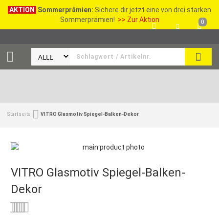
AKTION
Sommerprämien:
Sichere dir jetzt eine von drei starken
Sommerprämien!
>> Zur Aktion
0
SEAR
Startseite
VITRO Glasmotiv Spiegel-Balken-Dekor
VITRO Glasmotiv Spiegel-Balken-
Dekor
Bewertung:
0
100
% of