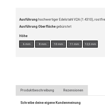
Ausführung
hochwertiger Edelstahl V2A (1.4310), rostfre
Ausführung Oberfläche
gebürstet
Höhe
6 mm
8 mm
10 mm
11 mm
12,5 mm
Produktbeschreibung
Rezensionen
Schreibe deine eigene Kundenmeinung
für TRIO Dreiecksprofil Edelstahl V2A