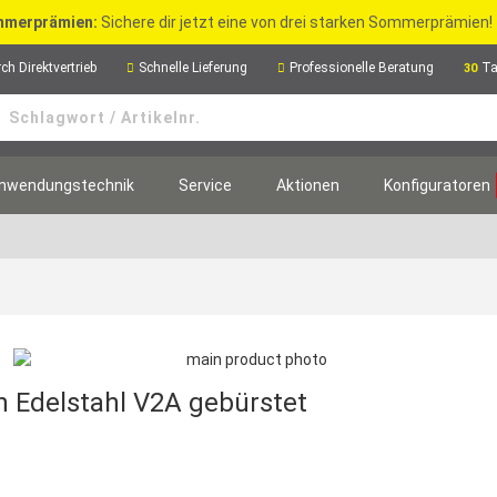
merprämien:
Sichere dir jetzt eine von drei starken Sommerprämien!
ch Direktvertrieb
Schnelle Lieferung
Professionelle Beratung
Ta
30
nwendungstechnik
Service
Aktionen
Konfiguratoren
 Edelstahl V2A gebürstet