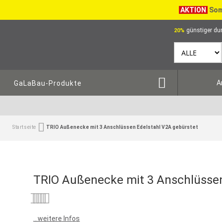
AKTION
Som
günstiger dur
20%
A
GaLaBau-Produkte
Startseite
TRIO Außenecke mit 3 Anschlüssen Edelstahl V2A gebürstet
TRIO Außenecke mit 3 Anschlüssen
Bewertung:
0
100
% of
...weitere Infos