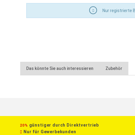
hochwertiger Edelstahl V2A (1.4310), rostfrei
Nur registrierte
Staffelpreis bei sortenreiner Abnahme
Das könnte Sie auch interessieren
Zubehör
günstiger durch Direktvertrieb
20%
Nur für Gewerbekunden