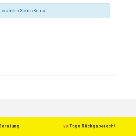
r
erstellen Sie ein Konto
.
 Beratung
Tage Rückgaberecht
30