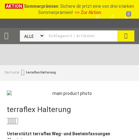
AKTION
Sommerprämien:
Sichere dir jetzt eine von drei starken
Sommerprämien!
>> Zur Aktion
0
SEAR
Startseite
terraflex Halterung
terraflex Halterung
Bewertung:
0
100
% of
Unterstützt terraflex Weg- und Beeteinfassungen