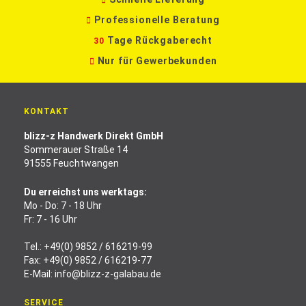
Professionelle Beratung
Tage Rückgaberecht
30
Nur für Gewerbekunden
KONTAKT
blizz-z Handwerk Direkt GmbH
Sommerauer Straße 14
91555 Feuchtwangen
Du erreichst uns werktags:
Mo - Do: 7 - 18 Uhr
Fr: 7 - 16 Uhr
Tel.:
+49(0) 9852 / 616219-99
Fax: +49(0) 9852 / 616219-77
E-Mail:
info@blizz-z-galabau.de
SERVICE