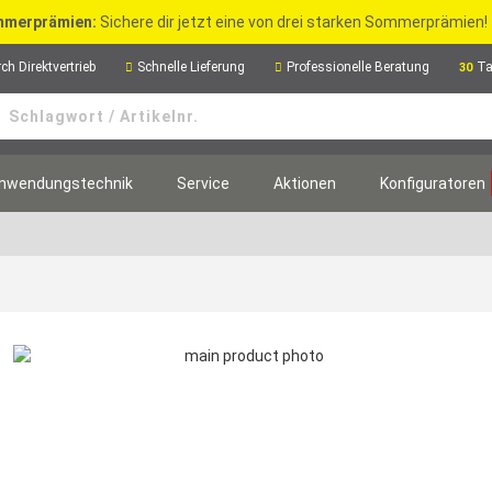
merprämien:
Sichere dir jetzt eine von drei starken Sommerprämien!
ch Direktvertrieb
Schnelle Lieferung
Professionelle Beratung
Ta
30
nwendungstechnik
Service
Aktionen
Konfiguratoren