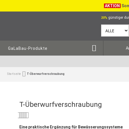
AKTION
Som
günstiger dur
20%
A
GaLaBau-Produkte
Startseite
T-Überwurfverschraubung
T-Überwurfverschraubung
Bewertung:
0
100
% of
Eine praktische Ergänzung für Bewässerungssysteme