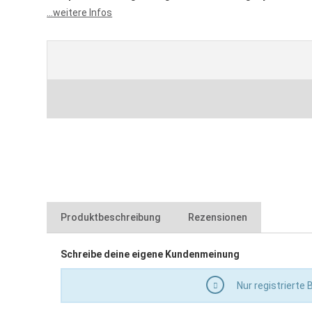
...weitere Infos
Produktbeschreibung
Rezensionen
Schreibe deine eigene Kundenmeinung
zum Abzweigen vom Versorgungsrohr
mit O-Ring
Nur registrierte
Betriebsdruck: bis 12 bar
aus PVC