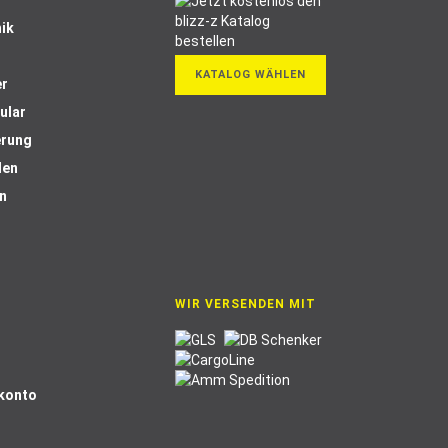
ik
KATALOG WÄHLEN
er
ular
erung
len
n
WIR VERSENDEN MIT
Skonto