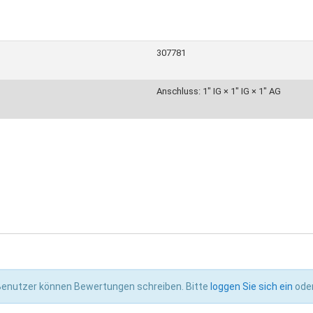
307781
Anschluss: 1" IG × 1" IG × 1" AG
 Benutzer können Bewertungen schreiben. Bitte
loggen Sie sich ein
ode