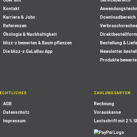
Über uns
Servicebereich
Kontakt
Anwendungstechn
Karriere & Jobs
Downloadbereich
Referenzen
Verbrauchsrechn
Ökologie & Nachhaltigkeit
Direktbestellform
blizz-z bewerten & Baum pflanzen
Bestellung & Lief
Die blizz-z GaLaBau App
Newsletter bestel
Produkte bewerte
ECHTLICHES
ZAHLUNGSARTEN
AGB
Rechnung
Datenschutz
Vorauskasse
Impressum
Lastschrift mit 2 % 