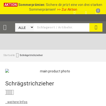
AKTION
Sommerprämien:
Sichere dir jetzt eine von drei starken
Sommerprämien!
>> Zur Aktion
0
SEAR
Startseite
Schrägstrichzieher
Schrägstrichzieher
Bewertung:
0
100
% of
...weitere Infos