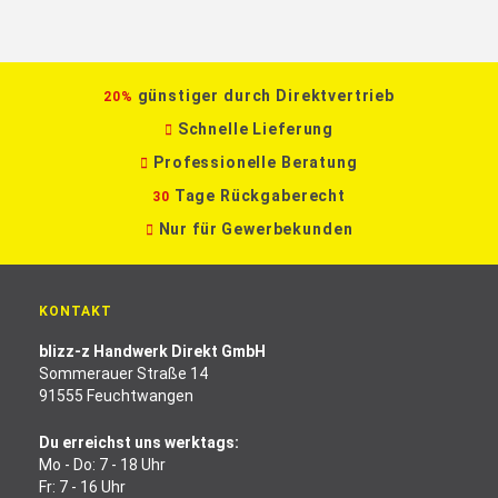
günstiger durch Direktvertrieb
20%
Schnelle Lieferung
Professionelle Beratung
Tage Rückgaberecht
30
Nur für Gewerbekunden
KONTAKT
blizz-z Handwerk Direkt GmbH
Sommerauer Straße 14
91555 Feuchtwangen
Du erreichst uns werktags:
Mo - Do: 7 - 18 Uhr
Fr: 7 - 16 Uhr