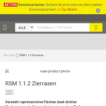
AKTION
Sommerprämien:
Sichere dir jetzt eine von drei starken
Sommerprämien!
>> Zur Aktion
0
SEAR
Startseite
RSM 1.1.2 Zierrasen
RSM 1.1.2 Zierrasen
Bewertung:
0
100
% of
Veredelt repräsentative Flächen dank dichter