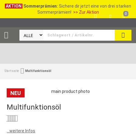
AKTION
Sommerprämien:
Sichere dir jetzt eine von drei starken
Sommerprämien!
>> Zur Aktion
0
SEAR
Startseite
Multifunktionsöl
NEU
Multifunktionsöl
Bewertung:
0
100
% of
...weitere Infos