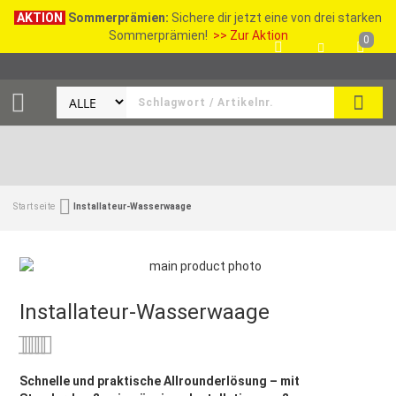
AKTION
Sommerprämien:
Sichere dir jetzt eine von drei starken
Sommerprämien!
>> Zur Aktion
0
SEAR
Startseite
Installateur-Wasserwaage
Installateur-Wasserwaage
Bewertung:
0
100
% of
Schnelle und praktische Allrounderlösung – mit