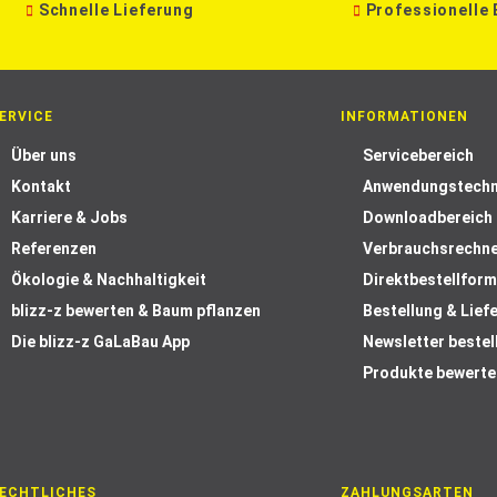
Schnelle Lieferung
Professionelle
ERVICE
INFORMATIONEN
Über uns
Servicebereich
Kontakt
Anwendungstechn
Karriere & Jobs
Downloadbereich
Referenzen
Verbrauchsrechn
Ökologie & Nachhaltigkeit
Direktbestellform
blizz-z bewerten & Baum pflanzen
Bestellung & Lief
Die blizz-z GaLaBau App
Newsletter bestel
Produkte bewerte
ECHTLICHES
ZAHLUNGSARTEN