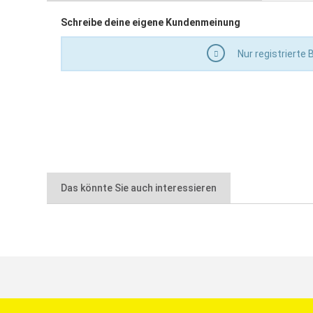
Schreibe deine eigene Kundenmeinung
zum großflächigen Auftragen und Glätten von Putz 
Stärke: 0,6 mm
Nur registrierte
aus Edelstahl, rostfrei
Das könnte Sie auch interessieren