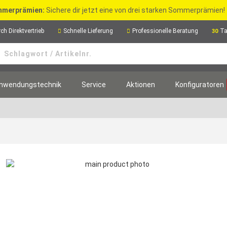
merprämien:
Sichere dir jetzt eine von drei starken Sommerprämien!
ch Direktvertrieb
Schnelle Lieferung
Professionelle Beratung
Ta
30
nwendungstechnik
Service
Aktionen
Konfiguratoren