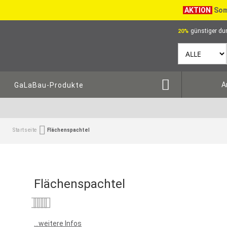
AKTION
Som
günstiger dur
20%
A
GaLaBau-Produkte
Startseite
Flächenspachtel
Flächenspachtel
Bewertung:
0
100
% of
...weitere Infos