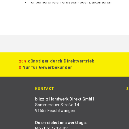
für barrierefreie Terassen- oder Balkontüren
günstiger durch Direktvertrieb
20%
Nur für Gewerbekunden
KONTAKT
S
blizz-z Handwerk Direkt GmbH
Sommerauer Straße 14
91555 Feuchtwangen
Du erreichst uns werktags:
Mo - Do: 7 - 18 Uhr