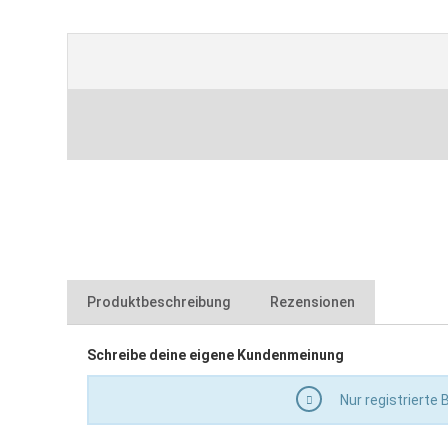
Produktbeschreibung
Rezensionen
Schreibe deine eigene Kundenmeinung
für Entwässerungsrinne Vario U
begehbar und rollstuhlbefahrbar
Nur registrierte
zur Fassadenentwässerung
zur Terassenentwässerung