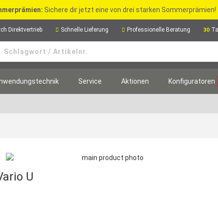
merprämien:
Sichere dir jetzt eine von drei starken Sommerprämien!
ch Direktvertrieb
Schnelle Lieferung
Professionelle Beratung
Ta
30
nwendungstechnik
Service
Aktionen
Konfiguratoren
ario U