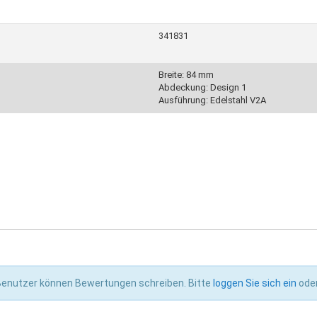
341831
Breite: 84 mm
Abdeckung: Design 1
Ausführung: Edelstahl V2A
 Benutzer können Bewertungen schreiben. Bitte
loggen Sie sich ein
ode