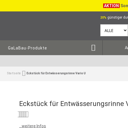
AKTION
Som
günstiger dur
20%
A
GaLaBau-Produkte
Startseite
Eckstück für Entwässerungsrinne Vario U
Eckstück für Entwässerungsrinne V
Bewertung:
0
100
% of
...weitere Infos