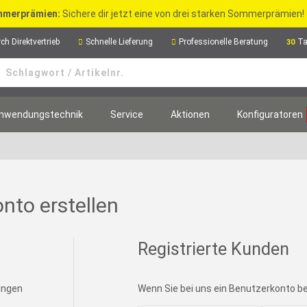
merprämien:
Sichere dir jetzt eine von drei starken Sommerprämien!
ch Direktvertrieb
Schnelle Lieferung
Professionelle Beratung
Ta
30
nwendungstechnik
Service
Aktionen
Konfiguratoren
nto erstellen
Registrierte Kunden
lungen
Wenn Sie bei uns ein Benutzerkonto bes