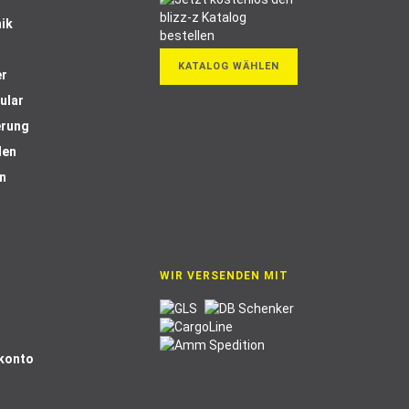
ik
KATALOG WÄHLEN
er
ular
erung
len
n
WIR VERSENDEN MIT
Skonto