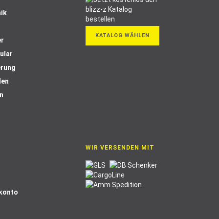
ik
KATALOG WÄHLEN
er
ular
erung
len
n
WIR VERSENDEN MIT
Skonto