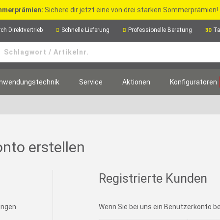
merprämien:
Sichere dir jetzt eine von drei starken Sommerprämien!
ch Direktvertrieb
Schnelle Lieferung
Professionelle Beratung
Ta
30
nwendungstechnik
Service
Aktionen
Konfiguratoren
nto erstellen
Registrierte Kunden
lungen
Wenn Sie bei uns ein Benutzerkonto bes