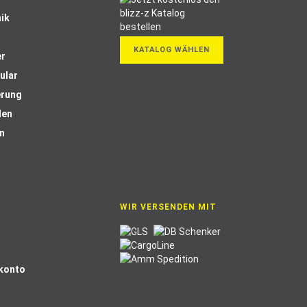
ik
KATALOG WÄHLEN
er
ular
erung
len
n
WIR VERSENDEN MIT
Skonto