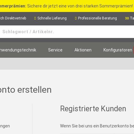
merprämien:
Sichere dir jetzt eine von drei starken Sommerprämien!
ch Direktvertrieb
Schnelle Lieferung
Professionelle Beratung
Ta
30
nwendungstechnik
Service
Aktionen
Konfiguratoren
nto erstellen
Registrierte Kunden
lungen
Wenn Sie bei uns ein Benutzerkonto bes