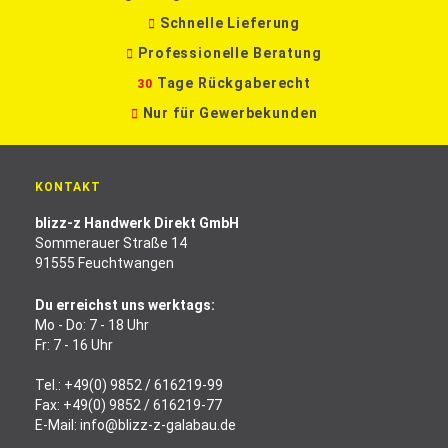
Schnelle Lieferung
Professionelle Beratung
Tage Rückgaberecht
30
Nur für Gewerbekunden
KONTAKT
blizz-z Handwerk Direkt GmbH
Sommerauer Straße 14
91555 Feuchtwangen
Du erreichst uns werktags:
Mo - Do: 7 - 18 Uhr
Fr: 7 - 16 Uhr
Tel.:
+49(0) 9852 / 616219-99
Fax: +49(0) 9852 / 616219-77
E-Mail:
info@blizz-z-galabau.de