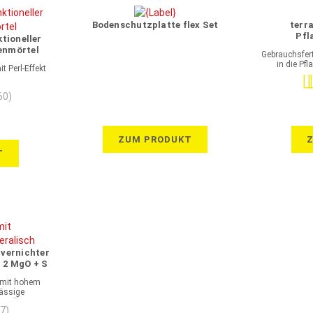
Bodenschutzplatte flex Set
terr
Pfl
tioneller
enmörtel
Gebrauchsfert
in die Pf
 Perl-Effekt
Be
60)
ZUM PRODUKT
T
vernichter
 2 MgO + S
 mit hohem
lässige
rolliertes
(7)