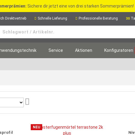
merprämien:
Sichere dir jetzt eine von drei starken Sommerprämien!
ch Direktvertrieb
Schnelle Lieferung
Professionelle Beratung
Ta
30
nwendungstechnik
Service
Aktionen
Konfiguratoren
Aufsteigend
sortieren
NEU
sprofil
Niv