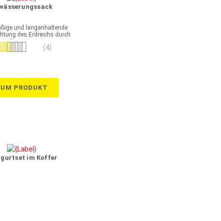
wässerungssack
ßige und langanhaltende
htung des Erdreichs durch
ropfbewässerung
wertung:
(4)
100%
ZUM PRODUKT
gurtset im Koffer