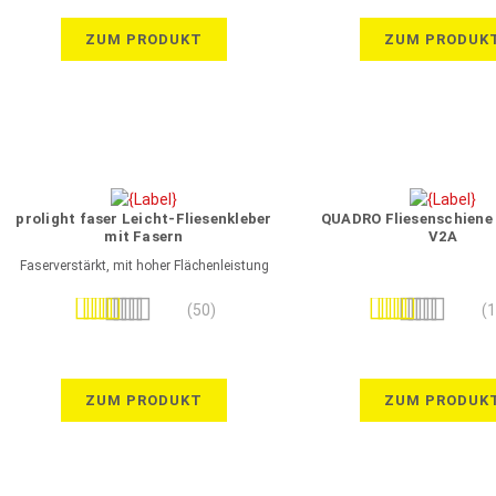
ZUM PRODUKT
ZUM PRODUK
prolight faser Leicht-Fliesenkleber
QUADRO Fliesenschiene 
mit Fasern
V2A
Faserverstärkt, mit hoher Flächenleistung
Bewertung:
Bewertung:
(50)
(
100%
99%
ZUM PRODUKT
ZUM PRODUK