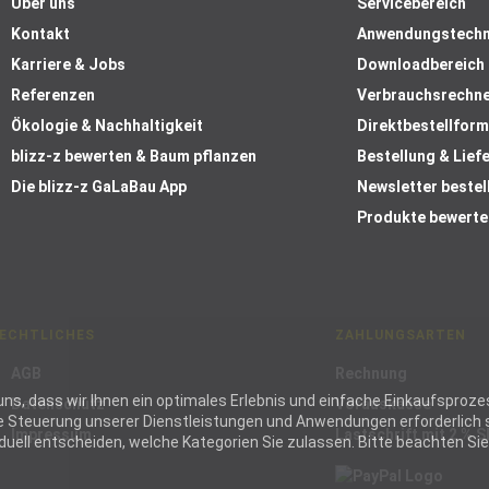
Über uns
Servicebereich
Kontakt
Anwendungstechn
Karriere & Jobs
Downloadbereich
Referenzen
Verbrauchsrechn
Ökologie & Nachhaltigkeit
Direktbestellform
blizz-z bewerten & Baum pflanzen
Bestellung & Lief
Die blizz-z GaLaBau App
Newsletter bestel
Produkte bewerte
ECHTLICHES
ZAHLUNGSARTEN
AGB
Rechnung
ie uns, dass wir Ihnen ein optimales Erlebnis und einfache Einkaufspr
Datenschutz
Vorauskasse
die Steuerung unserer Dienstleistungen und Anwendungen erforderlich s
Impressum
Lastschrift mit 2 % 
ell entscheiden, welche Kategorien Sie zulassen. Bitte beachten Sie, 