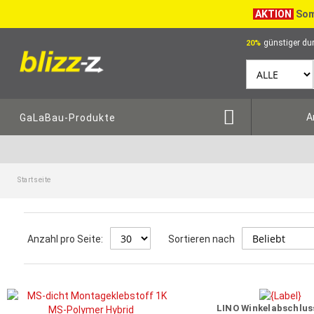
AKTION
Som
günstiger dur
20%
A
GaLaBau-Produkte
Startseite
Anzahl pro Seite:
Sortieren nach
LINO Winkelabschlus