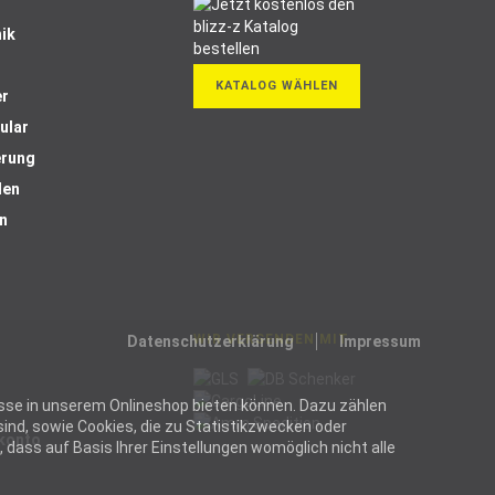
ik
KATALOG WÄHLEN
er
ular
erung
len
n
WIR VERSENDEN MIT
Datenschutzerklärung
Impressum
ozesse in unserem Onlineshop bieten können. Dazu zählen
ind, sowie Cookies, die zu Statistikzwecken oder
Skonto
dass auf Basis Ihrer Einstellungen womöglich nicht alle