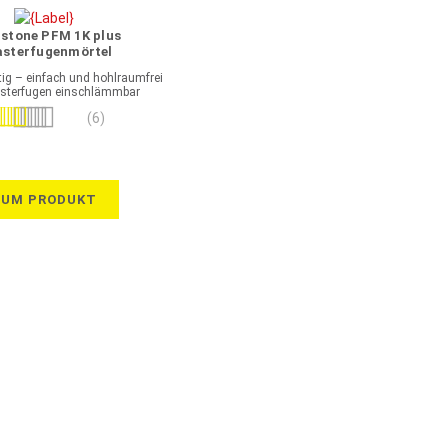
astone PFM 1K plus
asterfugenmörtel
einschlämmbar
ig – einfach und hohlraumfrei
lasterfugen einschlämmbar
wertung:
(6)
87%
ZUM PRODUKT