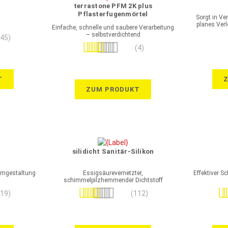
terrastone PFM 2K plus
Pflasterfugenmörtel
Sorgt in Ve
einschlämmbar
planes Ver
Einfache, schnelle und saubere Verarbeitung
– selbstverdichtend
145)
Bewertung:
(4)
95%
T
ZUM PRODUKT
silidicht Sanitär-Silikon
aumgestaltung
Essigsäurevernetzter,
Effektiver S
schimmelpilzhemmender Dichtstoff
Bewertung:
Bew
119)
(112)
98%