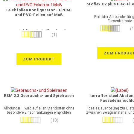
proflex C2 plus Flex-Fli
Teichfolien Konfigurator - EPDM-
und PVC-Folien auf Maß
Perfekter Allrounder für
Fliesenformate
Bewertung:
(
• Teichfolien individuell nach Maß
Bewertung:
98%
(1)
• Abmessungen, sofern bekannt, können
direkt eingegeben werden oder einfach im
100%
Konfigurator berechnet werden
(Berechnungshilfe)
• Konfigurator unterstützt bei der Auswahl
ZUM PRODUK
der richtigen Folie nach Verwendungszweck
ZUM PRODUKT
und Tiefe des Teichs
• fertig verklebt/verschweißt
• für den Bau von Teichen und
Wasserbecken aller Art
• jetzt schnell zur einfachen Montage
konfigurieren
RSM 2.3 Gebrauchs- und Spielrasen
terraflex steel Abstan
Fassadenanschl
Allrounder – wird auf allen Standorten ohne
Ideale Dauerlösung zur Dis
besondere Einschränkungen empfohlen
zwischen Belagsmaterial u
Bewertung:
Bewertung:
(10)
96%
100%