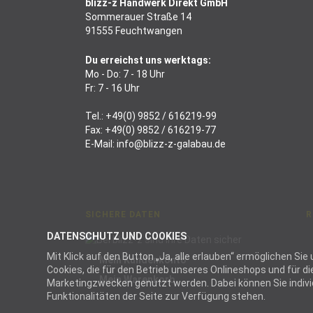
blizz-z Handwerk Direkt GmbH
Sommerauer Straße 14
91555 Feuchtwangen
Du erreichst uns werktags:
Mo - Do: 7 - 18 Uhr
Fr: 7 - 16 Uhr
Tel.:
+49(0) 9852 / 616219-99
Fax: +49(0) 9852 / 616219-77
E-Mail:
info@blizz-z-galabau.de
SICHERE DATEN
R
DATENSCHUTZ UND COOKIES
Mit Klick auf den Button „Ja, alle erlauben“ ermöglichen S
Mein Kundenkonto
Cookies, die für den Betrieb unseres Onlineshops und für 
Mein Warenkorb
Marketingzwecken genutzt werden. Dabei können Sie individu
Funktionalitäten der Seite zur Verfügung stehen.