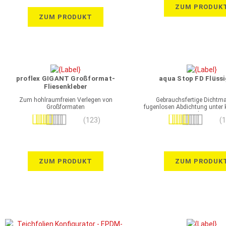
ZUM PRODUK
ZUM PRODUKT
proflex GIGANT Großformat-
aqua Stop FD Flüssi
Fliesenkleber
Zum hohlraumfreien Verlegen von
Gebrauchsfertige Dichtm
Großformaten
fugenlosen Abdichtung unter
Belägen
Bewertung:
Bewertung:
(123)
(
100%
98%
ZUM PRODUKT
ZUM PRODUK