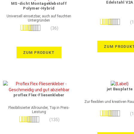
Edelstahl V2A
MS-dicht Montageklebstoff
Polymer-Hybrid
Universell einsetzbar, auch auf feuchten
Untergründen
Bewertung:
(
Bewertung:
99%
(36)
100%
ZUM PRODUK
ZUM PRODUKT
jet Bauplatte
proflex Flex-Fliesenkleber
Zur flexiblen und kreativen R
Flexibilisierter Allrounder, Top in Preis-
Leistung
Bewertung:
(
Bewertung:
98%
(135)
99%