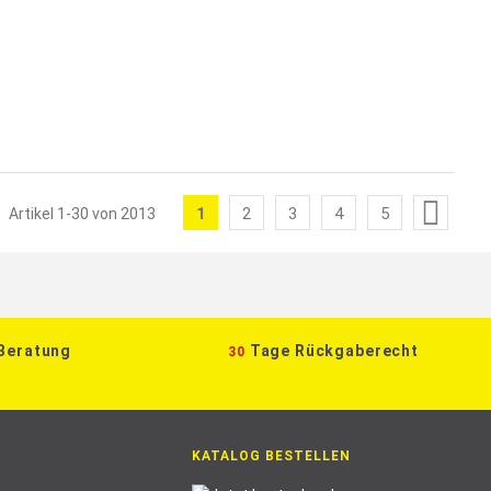
Seite
1
2
3
4
5
Artikel
1
-
30
von
2013
Sie
Seite
Seite
Seite
Seite
lesen
gerade
die
 Beratung
Tage Rückgaberecht
30
Seite
KATALOG BESTELLEN