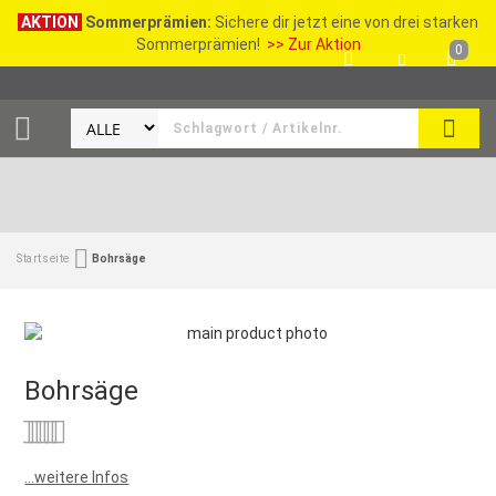
AKTION
Sommerprämien:
Sichere dir jetzt eine von drei starken
Sommerprämien!
>> Zur Aktion
0
SEAR
Startseite
Bohrsäge
Bohrsäge
Bewertung:
0
100
% of
...weitere Infos