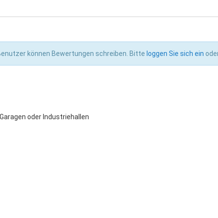
 Benutzer können Bewertungen schreiben. Bitte
loggen Sie sich ein
ode
 Garagen oder Industriehallen