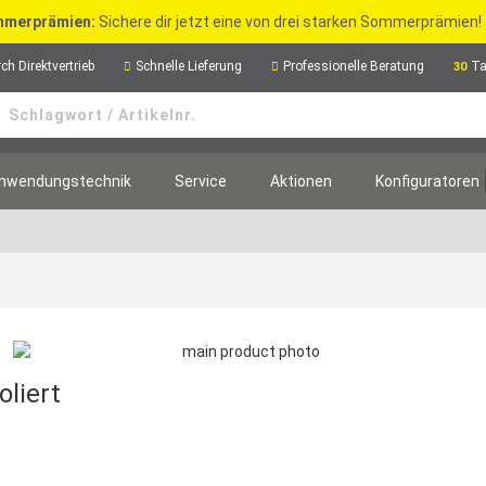
merprämien:
Sichere dir jetzt eine von drei starken Sommerprämien!
ch Direktvertrieb
Schnelle Lieferung
Professionelle Beratung
Ta
30
nwendungstechnik
Service
Aktionen
Konfiguratoren
oliert