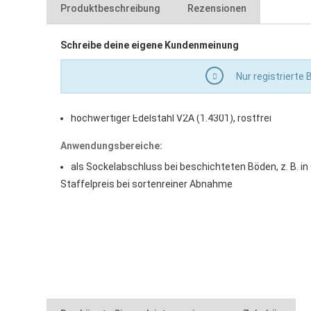
Produktbeschreibung
Rezensionen
Eigenschaften:
Schreibe deine eigene Kundenmeinung
stabile Ausführung
Nur registrierte
mit Schutzfolie
mechanisch hoch belastbar
hochwertiger Edelstahl V2A (1.4301), rostfrei
Anwendungsbereiche:
als Sockelabschluss bei beschichteten Böden, z. B. in
Staffelpreis bei sortenreiner Abnahme