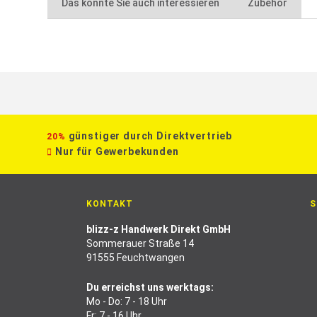
Das könnte Sie auch interessieren
Zubehör
günstiger durch Direktvertrieb
20%
Nur für Gewerbekunden
KONTAKT
S
blizz-z Handwerk Direkt GmbH
Sommerauer Straße 14
91555 Feuchtwangen
Du erreichst uns werktags:
Mo - Do: 7 - 18 Uhr
Fr: 7 - 16 Uhr