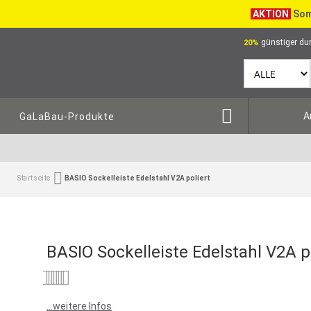
AKTION
Som
günstiger dur
20%
A
GaLaBau-Produkte
Startseite
BASIO Sockelleiste Edelstahl V2A poliert
BASIO Sockelleiste Edelstahl V2A p
Bewertung:
0
100
% of
...weitere Infos