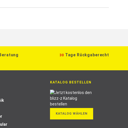
 Beratung
Tage Rückgaberecht
30
KATALOG BESTELLEN
ik
KATALOG WÄHLEN
er
ular