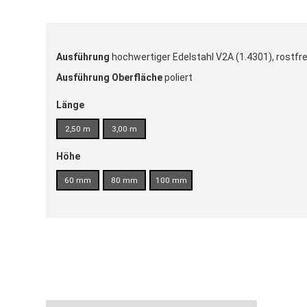
Ausführung
hochwertiger Edelstahl V2A (1.4301), rostfre
Ausführung Oberfläche
poliert
Länge
2,50 m
3,00 m
Höhe
60 mm
80 mm
100 mm