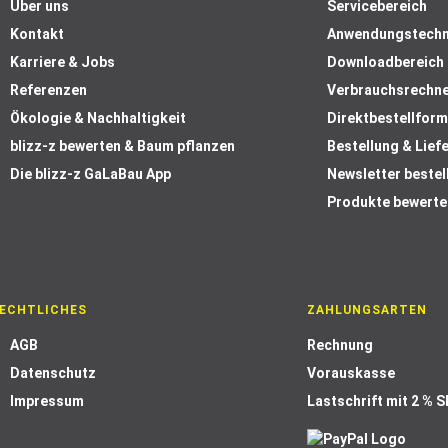
Über uns
Servicebereich
Kontakt
Anwendungstechn
Karriere & Jobs
Downloadbereich
Referenzen
Verbrauchsrechn
Ökologie & Nachhaltigkeit
Direktbestellform
blizz-z bewerten & Baum pflanzen
Bestellung & Lief
Die blizz-z GaLaBau App
Newsletter bestel
Produkte bewerte
ECHTLICHES
ZAHLUNGSARTEN
AGB
Rechnung
Datenschutz
Vorauskasse
Impressum
Lastschrift mit 2 % 