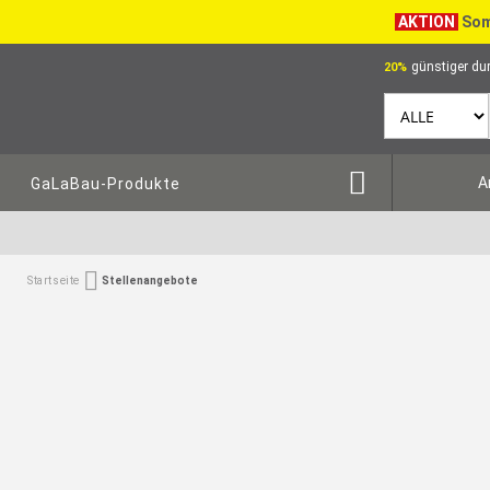
AKTION
Som
günstiger dur
20%
A
GaLaBau-Produkte
Startseite
Stellenangebote