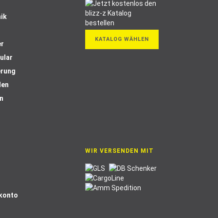
ik
KATALOG WÄHLEN
er
ular
erung
len
n
WIR VERSENDEN MIT
Skonto