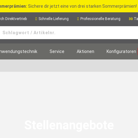
merprämien:
Sichere dir jetzt eine von drei starken Sommerprämien!
ch Direktvertrieb
Schnelle Lieferung
Professionelle Beratung
Ta
30
nwendungstechnik
Service
Aktionen
Konfiguratoren
Stellenangebote