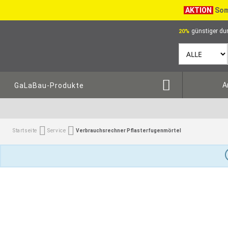
AKTION
Som
günstiger dur
20%
A
GaLaBau-Produkte
Startseite
Service
Verbrauchsrechner Pflasterfugenmörtel