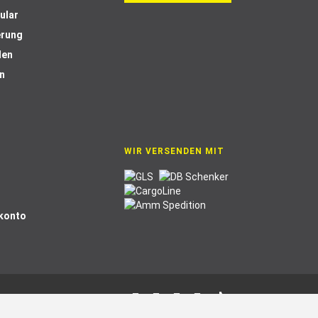
ular
erung
len
n
WIR VERSENDEN MIT
Skonto