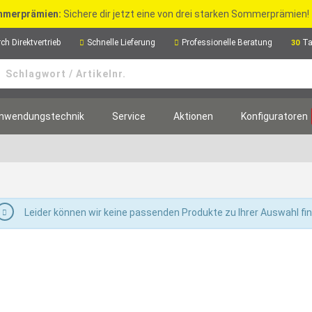
merprämien:
Sichere dir jetzt eine von drei starken Sommerprämien!
ch Direktvertrieb
Schnelle Lieferung
Professionelle Beratung
Ta
30
nwendungstechnik
Service
Aktionen
Konfiguratoren
Leider können wir keine passenden Produkte zu Ihrer Auswahl fi