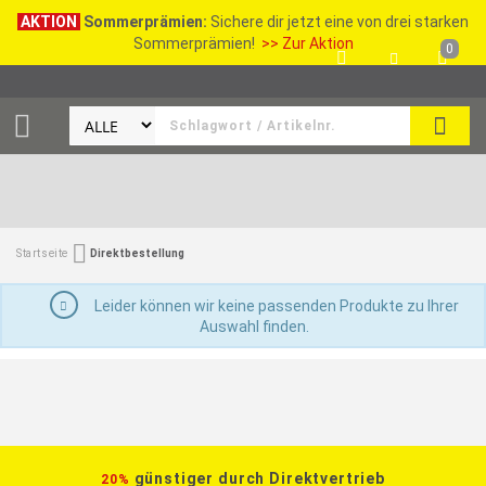
AKTION
Sommerprämien:
Sichere dir jetzt eine von drei starken
Sommerprämien!
>> Zur Aktion
0
SEAR
Startseite
Direktbestellung
Leider können wir keine passenden Produkte zu Ihrer
Auswahl finden.
günstiger durch Direktvertrieb
20%