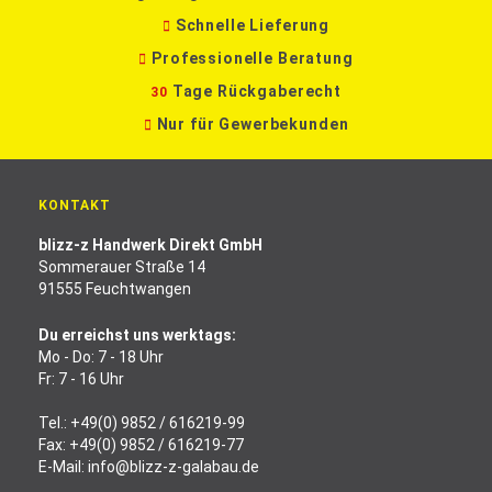
Schnelle Lieferung
Professionelle Beratung
Tage Rückgaberecht
30
Nur für Gewerbekunden
KONTAKT
blizz-z Handwerk Direkt GmbH
Sommerauer Straße 14
91555 Feuchtwangen
Du erreichst uns werktags:
Mo - Do: 7 - 18 Uhr
Fr: 7 - 16 Uhr
Tel.:
+49(0) 9852 / 616219-99
Fax: +49(0) 9852 / 616219-77
E-Mail:
info@blizz-z-galabau.de