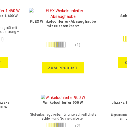
er 1.600 W
Sch
FLEX Winkelschleifer-Absaughaube
mit Bürstenkranz
nsgerät mit
reduzierung –
iten
Be
(1)
Bewertung:
(1)
100%
T
ZUM PRODUKT
izz-z
Winkelschleifer 900 W
blizz-z 
00 W
Stufenlos regulierbar für unterschiedlichste
Ergonomis
Schleif- und Schneidarbeiten
ermü
Bewertung:
(2)