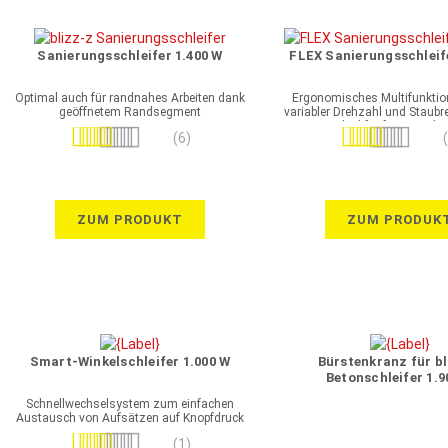
Sanierungsschleifer 1.400 W
FLEX Sanierungsschleif
Optimal auch für randnahes Arbeiten dank
Ergonomisches Multifunktio
geöffnetem Randsegment
variabler Drehzahl und Staub
ideal für feinere Arbe
Bewertung:
Bewertung:
(6)
90%
100%
ZUM PRODUKT
ZUM PRODUK
Smart-Winkelschleifer 1.000 W
Bürstenkranz für bl
Betonschleifer 1.9
Schnellwechselsystem zum einfachen
Austausch von Aufsätzen auf Knopfdruck
Bewertung:
(1)