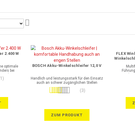
Aufsteigend
sortieren
er 2.400 W
FLEX Wink
Winkelsch
Fü
BOSCH Akku-Winkelschleifer 12,0 V
ine optimale
Multi
ders bei
Führung
n Arbeiten
Führu
(1)
Handlich und leistungsstark für den Einsatz
auch an schwer zugänglichen Stellen
Bewertung:
(3)
100%
T
ZUM PRODUKT