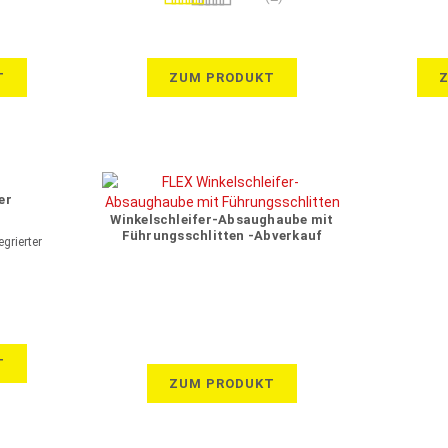
100%
T
ZUM PRODUKT
er
Winkelschleifer-Absaughaube mit
Führungsschlitten -Abverkauf
grierter
T
ZUM PRODUKT