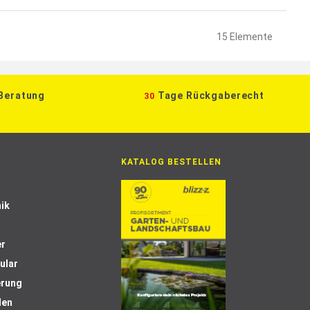
15
Elemente
 Beratung
Tage Rückgaberecht
30
KATALOG BESTELLEN
ik
er
ular
erung
len