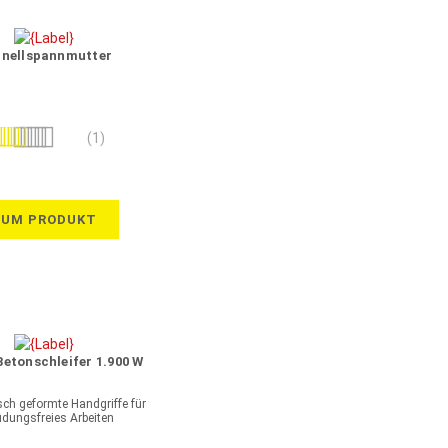
nellspannmutter
wertung:
(1)
100%
ZUM PRODUKT
Betonschleifer 1.900 W
ch geformte Handgriffe für
dungsfreies Arbeiten