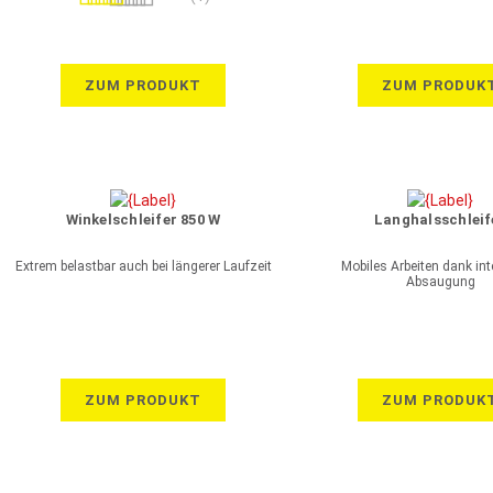
100%
ZUM PRODUKT
ZUM PRODUK
Winkelschleifer 850 W
Langhalsschleif
Extrem belastbar auch bei längerer Laufzeit
Mobiles Arbeiten dank inte
Absaugung
ZUM PRODUKT
ZUM PRODUK