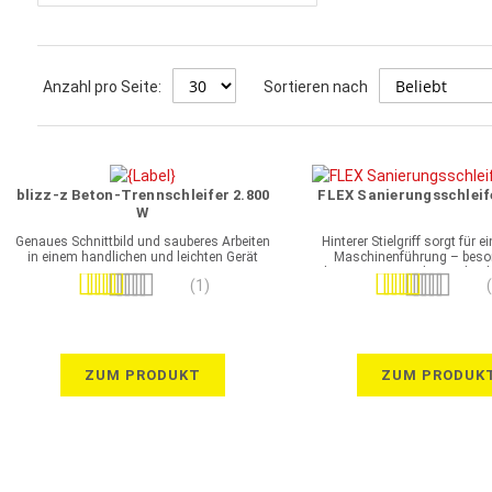
Anzahl pro Seite:
Sortieren nach
blizz-z Beton-Trennschleifer 2.800
FLEX Sanierungsschleif
W
Genaues Schnittbild und sauberes Arbeiten
Hinterer Stielgriff sorgt für e
in einem handlichen und leichten Gerät
Maschinenführung – beson
langwierigen und ermüdende
Bewertung:
Bewertung:
(1)
100%
100%
ZUM PRODUKT
ZUM PRODUK