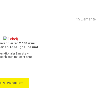
15
Elemente
elschleifer 2.600 W mit
leifer-Absaughaube und
hrungsschlitten
funktionaler Einsatz –
sschlitten mit oder ohne
ngsschiene verwendbar
ZUM PRODUKT