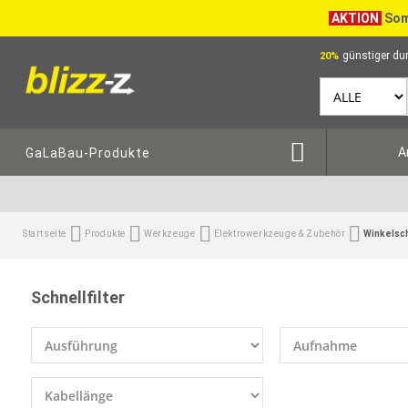
AKTION
Som
günstiger dur
20%
A
GaLaBau-Produkte
Startseite
Produkte
Werkzeuge
Elektrowerkzeuge & Zubehör
Winkelsc
Schnellfilter