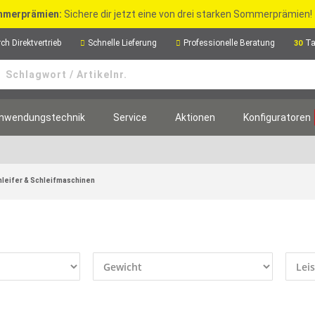
merprämien:
Sichere dir jetzt eine von drei starken Sommerprämien!
ch Direktvertrieb
Schnelle Lieferung
Professionelle Beratung
Ta
30
nwendungstechnik
Service
Aktionen
Konfiguratoren
hleifer & Schleifmaschinen