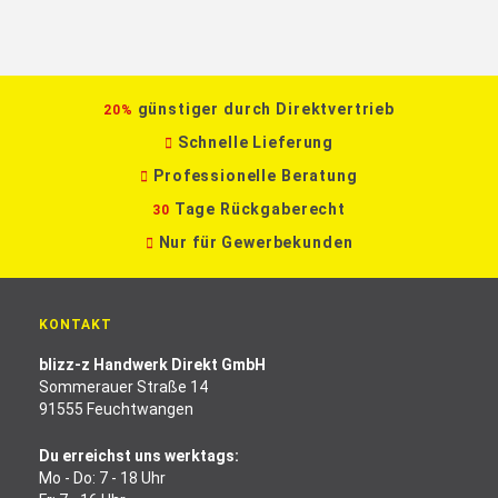
günstiger durch Direktvertrieb
20%
Schnelle Lieferung
Professionelle Beratung
Tage Rückgaberecht
30
Nur für Gewerbekunden
KONTAKT
blizz-z Handwerk Direkt GmbH
Sommerauer Straße 14
91555 Feuchtwangen
Du erreichst uns werktags:
Mo - Do: 7 - 18 Uhr