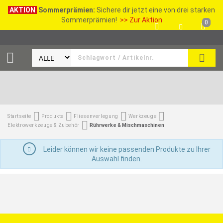
AKTION
Sommerprämien:
Sichere dir jetzt eine von drei starken
Sommerprämien!
>> Zur Aktion
0
SEAR
Startseite
Produkte
Fliesenverlegung
Werkzeuge
Elektrowerkzeuge & Zubehör
Rührwerke & Mischmaschinen
Leider können wir keine passenden Produkte zu Ihrer
Auswahl finden.