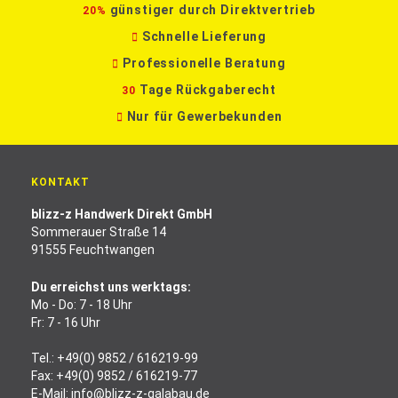
günstiger durch Direktvertrieb
20%
Schnelle Lieferung
Professionelle Beratung
Tage Rückgaberecht
30
Nur für Gewerbekunden
KONTAKT
blizz-z Handwerk Direkt GmbH
Sommerauer Straße 14
91555 Feuchtwangen
Du erreichst uns werktags:
Mo - Do: 7 - 18 Uhr
Fr: 7 - 16 Uhr
Tel.:
+49(0) 9852 / 616219-99
Fax: +49(0) 9852 / 616219-77
E-Mail:
info@blizz-z-galabau.de